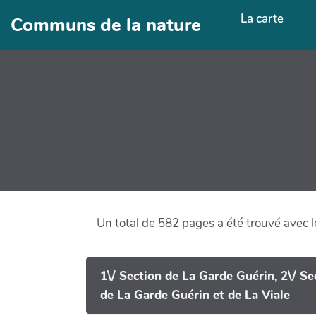
Aller au contenu principal
La carte
Communs de la nature
Un total de 582 pages a été trouvé avec l
1\/ Section de La Garde Guérin, 2\/ Se
de La Garde Guérin et de La Viale