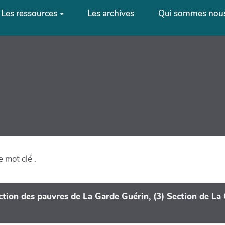
Les ressources
Les archives
Qui sommes nous
e mot clé
.
ction des pauvres de La Garde Guérin, (3) Section de La