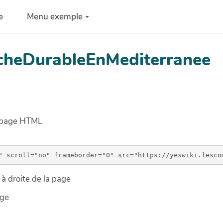
e
Menu exemple
echeDurableEnMediterranee
e page HTML
à droite de la page
age