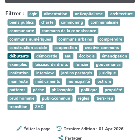
Filtrer :
agir
alimentation
anticapitalisme
architecture
biens publics
charte
commoning
communalisme
communauté
communs de la connaissance
communs numériques
communs urbains
comprendre
construction sociale
coopération
creative commons
débutants
démocratie
eau
écologie
émancipation
exemples
faisceau de droits
foncier
gouvernance
institution
interview
jardins partagés
juridique
manifeste
médicaments
municipalité
ostrom
patterns
pêche
philosophie
politique
propriété
prud'hommie
public/commun
règles
tiers-lieu
transition
ZAD
Éditer la page
Dernière édition : 01 Apr 2026
Partager