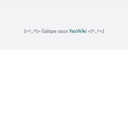
(>^_^)> Galope sous
YesWiki
<(^_^<)