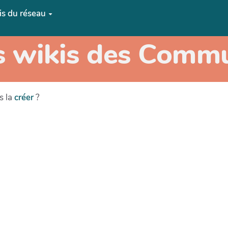
is du réseau
s wikis des Comm
s la
créer
?