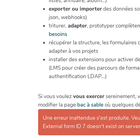
listes, annuaire, album...)
exporter ou importer
des données sou
json, webhooks)
triturer,
adapter
, prototyper complètem
besoins
récupérer la structure, les formulaires
adapter à vos projets
installer des extensions pour activer d
(LMS pour créer des parcours de forma
authentification LDAP...)
Si vous voulez
vous exercer
sereinement, 
modifier la page
bac à sable
où quelques dé
Une erreur inattendue s'est produite. Veui
External form ID 7 doesn't exist on server 