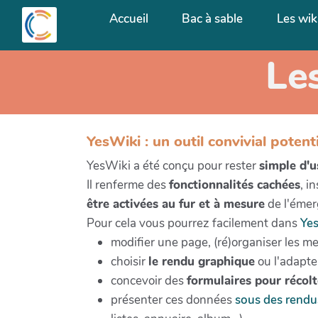
Aller au contenu principal
Accueil
Bac à sable
Les wik
Le
YesWiki : un outil convivial potent
YesWiki a été conçu pour rester
simple d'
Il renferme des
fonctionnalités cachées
, i
être activées au fur et à mesure
de l'émer
Pour cela vous pourrez facilement dans
Ye
modifier une page, (ré)organiser les m
choisir
le rendu graphique
ou l'adapte
concevoir des
formulaires pour récol
présenter ces données
sous des rendu