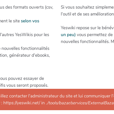
s des formats ouverts (csv,
Si vous souhaitez simpleme
l'outil et de ses amélioratio
ent le site
selon vos
Yeswiki repose sur le bénévo
 d'autres YesWikis pour les
un peu)
vous permettez de m
nouvelles fonctionnalités. M
e nouvelles fonctionnalités
tion, générateur d'ebooks,
vous pouvez essayer de
fis vous seront proposés.
llez contacter l'administrateur du site et lui communiquer l'
: https://yeswiki.net/ in
./tools/bazar/services/ExternalBaz