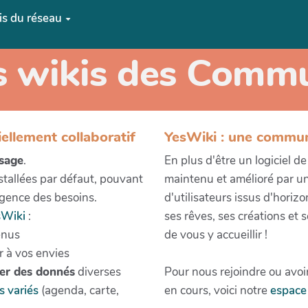
is du réseau
s wikis des Comm
iellement collaboratif
YesWiki : une commu
usage
.
En plus d'être un logiciel d
nstallées par défaut, pouvant
maintenu et amélioré par u
gence des besoins.
d'utilisateurs issus d'horiz
sWiki
:
ses rêves, ses créations et
enus
de vous y accueillir !
r à vos envies
ter des donnés
diverses
Pour nous rejoindre ou avoir
s variés
(agenda, carte,
en cours, voici notre
espace 