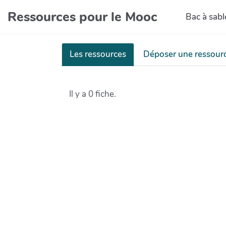
Aller au contenu principal
Ressources pour le Mooc
Bac à sabl
Les ressources
Déposer une ressour
Il y a 0 fiche.