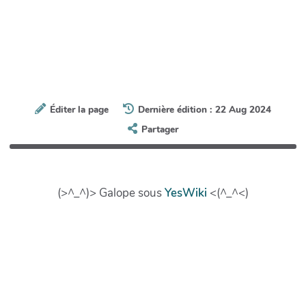
Éditer la page
Dernière édition : 22 Aug 2024
Partager
(>^_^)> Galope sous
YesWiki
<(^_^<)