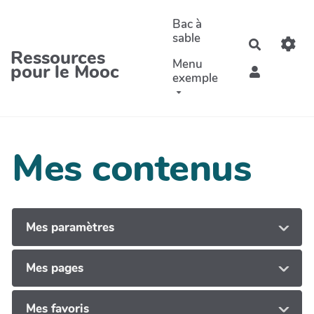
Aller au contenu principal
Bac à
sable
Recherche
Ressources
Menu
pour le Mooc
exemple
Mes contenus
Mes paramètres
Mes pages
Mes favoris