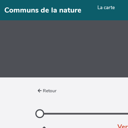
Aller au contenu principal
La carte
Communs de la nature
Retour
Ver