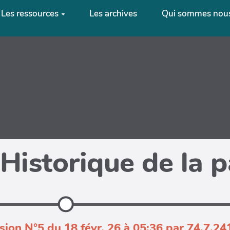
Les ressources
Les archives
Qui sommes nous
Historique de la 
sion N°5 du 18 févr. 26 à 05:36 par 74.7.24