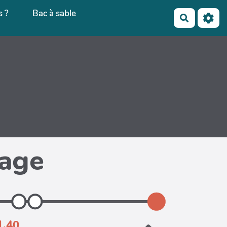
 ?
Bac à sable
Recherch
page
1.40