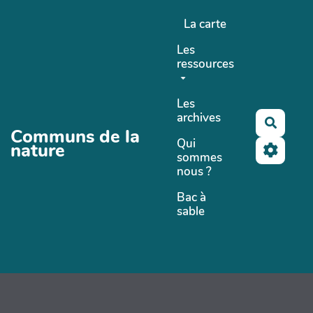
Aller au contenu principal
La carte
Les
ressources
Les
archives
Recher
Communs de la
Qui
nature
sommes
nous ?
Bac à
sable