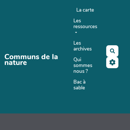
Aller au contenu principal
La carte
Les
ressources
Les
archives
Recher
Communs de la
Qui
nature
sommes
nous ?
Bac à
sable