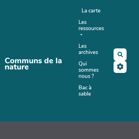
Aller au contenu principal
La carte
Les
ressources
Les
archives
Recher
Communs de la
Qui
nature
sommes
nous ?
Bac à
sable