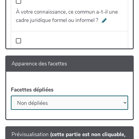
À votre connaissance, ce commun a-t-il une
cadre juridique formel ou informel ?
Et s'il s'agit d'un commun formel, pouvez-
vous préciser sa forme juridique telle que par
Apparence des facettes
exemple :
Facettes dépliées
À votre connaissance, ce commun a-t-il un ou
plusieurs propriétaires ?
Prévisualisation
(cette partie est non cliquable,