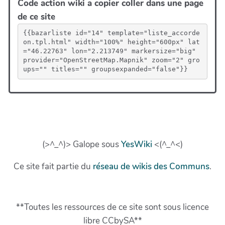
Code action wiki a copier coller dans une page
de ce site
{{bazarliste id="14" template="liste_accorde
on.tpl.html" width="100%" height="600px" lat
="46.22763" lon="2.213749" markersize="big" 
provider="OpenStreetMap.Mapnik" zoom="2" gro
ups="" titles="" groupsexpanded="false"}}
(>^_^)> Galope sous
YesWiki
<(^_^<)
Ce site fait partie du
réseau de wikis des Communs
.
**Toutes les ressources de ce site sont sous licence
libre CCbySA**