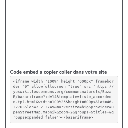
Mots-clés liés aux usages et aux pratiques
Code embed a copier coller dans votre site
<iframe width="100%" height="600px" framebor
der="0" allowfullscreen="true" src="https://
yeswiki.lescommuns.org/communsnaturels/Baza
R/bazariframe?id=14&template=liste_accordeo
n.tpl.html&width=100%25&height=600px&lat=46.
22763&lon=2.213749&markersize=big&provider=O
penStreetMap.Mapnik&zoom=2&groups=&titles=&g
roupsexpanded=false"></bazariframe>