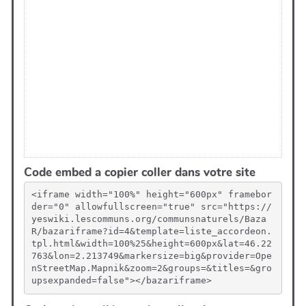
Code embed a copier coller dans votre site
<iframe width="100%" height="600px" framebor
der="0" allowfullscreen="true" src="https://
yeswiki.lescommuns.org/communsnaturels/Baza
R/bazariframe?id=4&template=liste_accordeon.
tpl.html&width=100%25&height=600px&lat=46.22
763&lon=2.213749&markersize=big&provider=Ope
nStreetMap.Mapnik&zoom=2&groups=&titles=&gro
upsexpanded=false"></bazariframe>