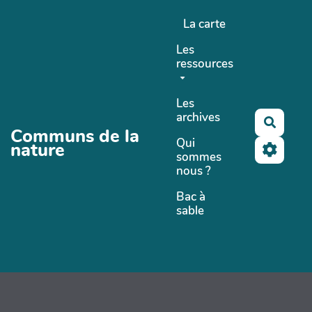
Aller au contenu principal
La carte
Les
ressources
Les
archives
Recher
Communs de la
Qui
nature
sommes
nous ?
Bac à
sable