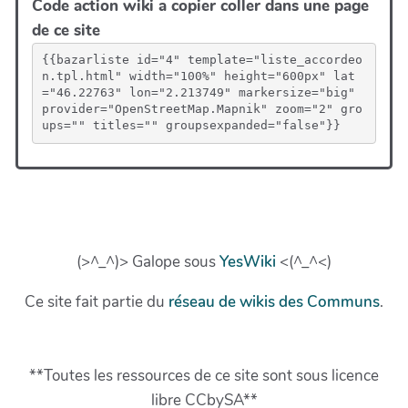
Code action wiki a copier coller dans une page
de ce site
{{bazarliste id="4" template="liste_accordeo
n.tpl.html" width="100%" height="600px" lat
="46.22763" lon="2.213749" markersize="big" 
provider="OpenStreetMap.Mapnik" zoom="2" gro
ups="" titles="" groupsexpanded="false"}}
(>^_^)> Galope sous
YesWiki
<(^_^<)
Ce site fait partie du
réseau de wikis des Communs
.
**Toutes les ressources de ce site sont sous licence
libre CCbySA**