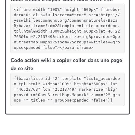
<iframe width="100%" height="600px" framebor
der="0" allowfullscreen="true" src="https://
yeswiki.lescommuns.org/communsnaturels/Baza
R/bazariframe?id=2&template=liste_accordeon.
tpl.html&width=100%25&height=600px&lat=46.22
763&lon=2.213749&markersize=big&provider=Ope
nStreetMap.Mapnik&zoom=2&groups=&titles=&gro
upsexpanded=false"></bazariframe>
Code action wiki a copier coller dans une page
de ce site
{{bazarliste id="2" template="liste_accordeo
n.tpl.html" width="100%" height="600px" lat
="46.22763" lon="2.213749" markersize="big" 
provider="OpenStreetMap.Mapnik" zoom="2" gro
ups="" titles="" groupsexpanded="false"}}