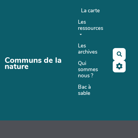
Aller au contenu principal
La carte
Les
ressources
Les
archives
Recher
Communs de la
Qui
nature
sommes
nous ?
Bac à
sable