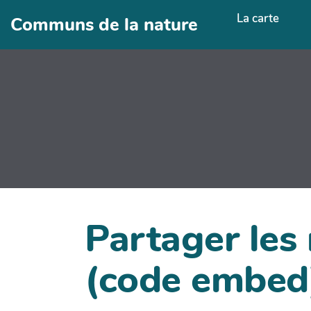
Aller au contenu principal
La carte
Communs de la nature
Partager les
(code embed