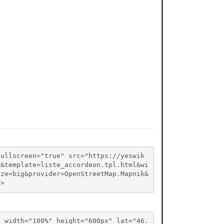
fullscreen="true" src="https://yeswik
0&template=liste_accordeon.tpl.html&wi
ize=big&provider=OpenStreetMap.Mapnik&
e>
" width="100%" height="600px" lat="46.