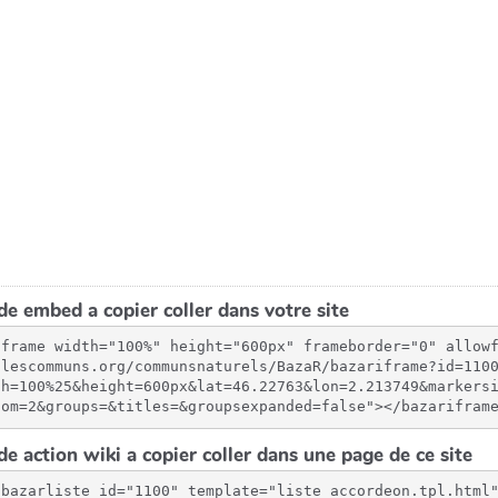
e embed a copier coller dans votre site
iframe width="100%" height="600px" frameborder="0" allow
.lescommuns.org/communsnaturels/BazaR/bazariframe?id=110
th=100%25&height=600px&lat=46.22763&lon=2.213749&markers
oom=2&groups=&titles=&groupsexpanded=false"></bazarifram
e action wiki a copier coller dans une page de ce site
{bazarliste id="1100" template="liste_accordeon.tpl.html