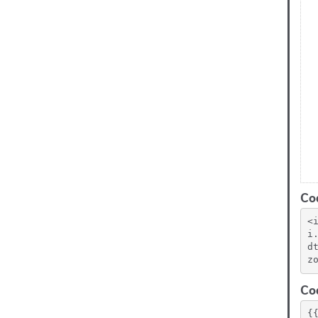
Cod
<
i
d
z
Cod
{