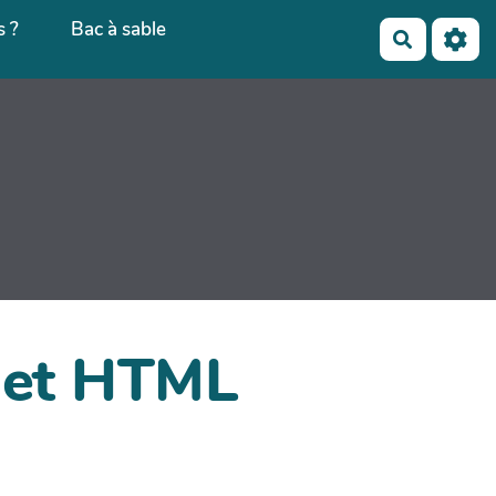
 ?
Bac à sable
Recherch
dget HTML