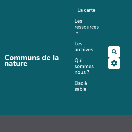
Aller au contenu principal
La carte
Les
ressources
Les
archives
Recher
Communs de la
Qui
nature
sommes
nous ?
Bac à
sable