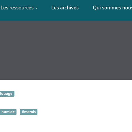
Les ressources
Les archives
Qui sommes nous
.
ffouage
 humide
#marais