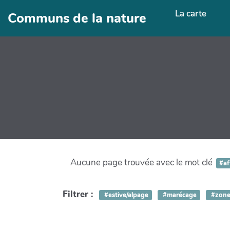
Aller au contenu principal
La carte
Communs de la nature
Aucune page trouvée avec le mot clé
#a
Filtrer :
#estive/alpage
#marécage
#zone