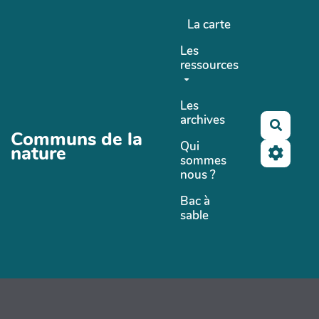
Aller au contenu principal
La carte
Les
ressources
Les
archives
Recher
Communs de la
Qui
nature
sommes
nous ?
Bac à
sable