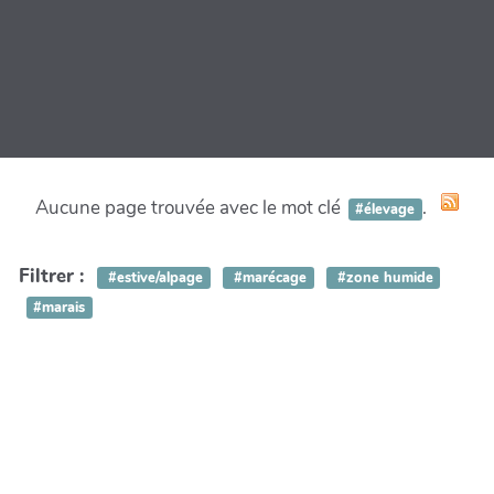
Aucune page trouvée avec le mot clé
.
#élevage
Filtrer :
#estive/alpage
#marécage
#zone humide
#marais