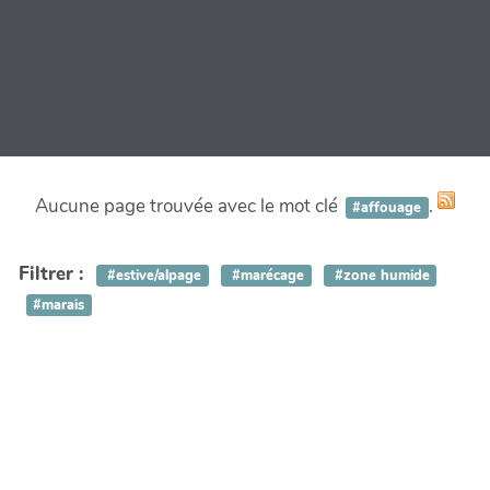
Aucune page trouvée avec le mot clé
.
#affouage
Filtrer :
#estive/alpage
#marécage
#zone humide
#marais