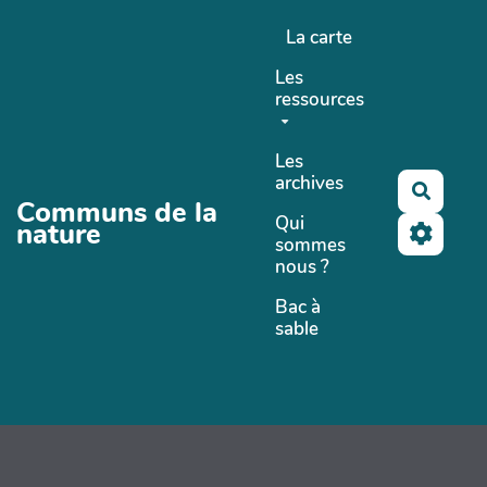
Aller au contenu principal
La carte
Les
ressources
Les
archives
Recher
Communs de la
Qui
nature
sommes
nous ?
Bac à
sable