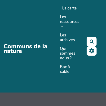
Aller au contenu principal
La carte
Les
ressources
Les
archives
Recher
Communs de la
Qui
nature
sommes
nous ?
Bac à
sable