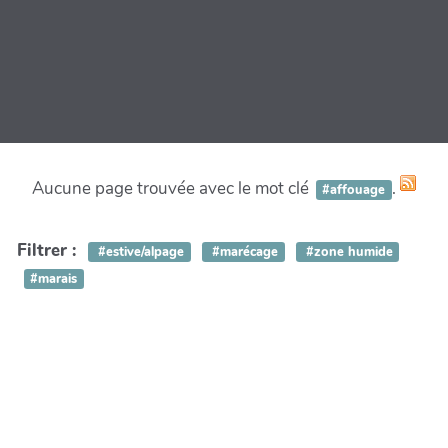
Aucune page trouvée avec le mot clé
.
#affouage
Filtrer :
#estive/alpage
#marécage
#zone humide
#marais