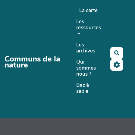
Aller au contenu principal
La carte
Les
ressources
Les
archives
Recher
Communs de la
Qui
nature
sommes
nous ?
Bac à
sable