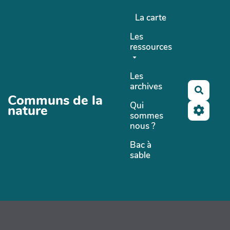
Aller au contenu principal
La carte
Les
ressources
Les
archives
Recher
Communs de la
Qui
nature
sommes
nous ?
Bac à
sable