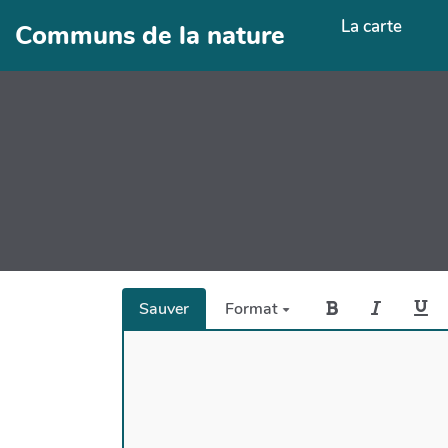
Aller au contenu principal
La carte
Communs de la nature
Sauver
Format