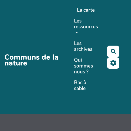
Aller au contenu principal
La carte
Les
ressources
Les
archives
Recher
Communs de la
Qui
nature
sommes
nous ?
Bac à
sable