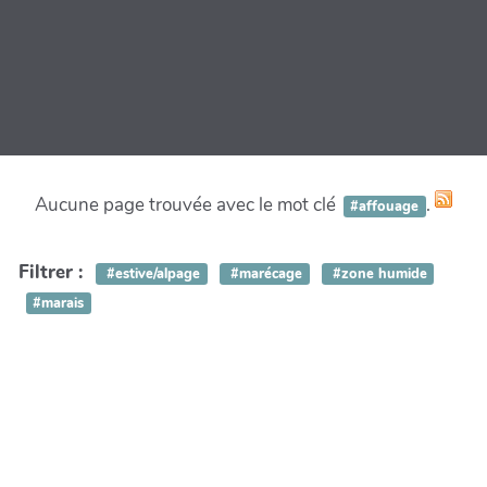
Aucune page trouvée avec le mot clé
.
#affouage
Filtrer :
#estive/alpage
#marécage
#zone humide
#marais