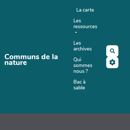
Aller au contenu principal
La carte
Les
ressources
Les
archives
Recher
Communs de la
Qui
nature
sommes
nous ?
Bac à
sable