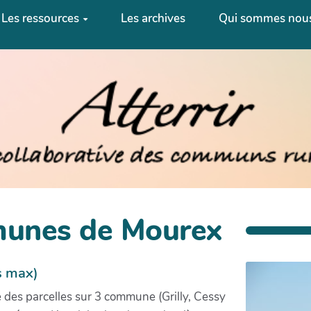
Les ressources
Les archives
Qui sommes nous
munes de Mourex
s max)
es parcelles sur 3 commune (Grilly, Cessy