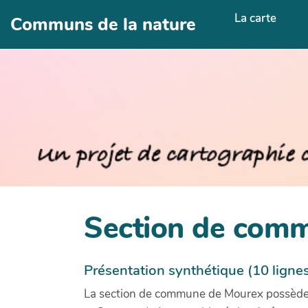
Aller au contenu principal
La carte
Communs de la nature
Section de com
Présentation synthétique (10 ligne
La section de commune de Mourex possède d