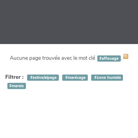
Aucune page trouvée avec le mot clé
.
#affouage
Filtrer :
#estive/alpage
#marécage
#zone humide
#marais