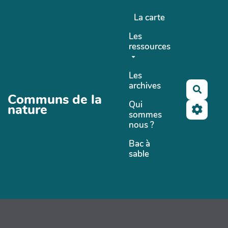
Aller au contenu principal
La carte
Les
ressources
Les
archives
Recher
Communs de la
Qui
nature
sommes
nous ?
Bac à
sable