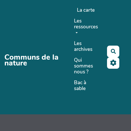
Aller au contenu principal
La carte
Les
ressources
Les
archives
Recher
Communs de la
Qui
nature
sommes
nous ?
Bac à
sable