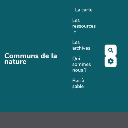
Aller au contenu principal
La carte
Les
ressources
Les
archives
Recher
Communs de la
Qui
nature
sommes
nous ?
Bac à
sable