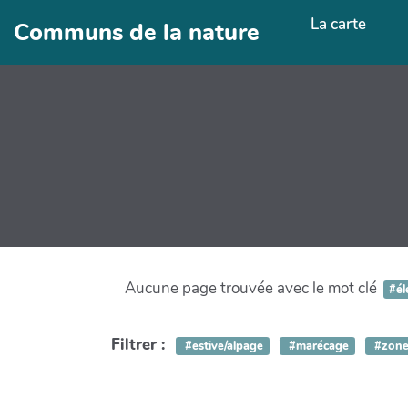
Aller au contenu principal
La carte
Communs de la nature
Aucune page trouvée avec le mot clé
#él
Filtrer :
#estive/alpage
#marécage
#zone