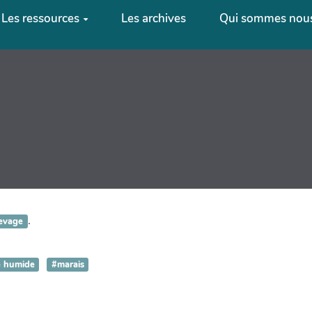
Les ressources
Les archives
Qui sommes nous
.
evage
 humide
#marais