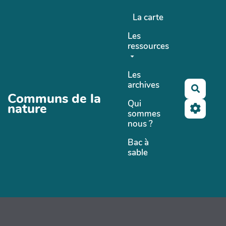
Aller au contenu principal
La carte
Les
ressources
Les
archives
Recher
Communs de la
Qui
nature
sommes
nous ?
Bac à
sable