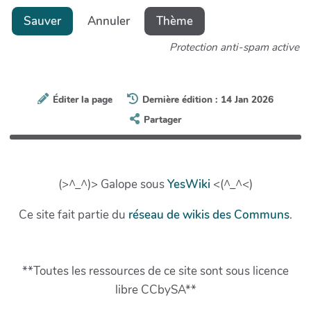
Sauver
Annuler
Thème
Protection anti-spam active
Éditer la page
Dernière édition : 14 Jan 2026
Partager
(>^_^)> Galope sous
YesWiki
<(^_^<)
Ce site fait partie du
réseau de wikis des Communs
.
**Toutes les ressources de ce site sont sous licence
libre CCbySA**