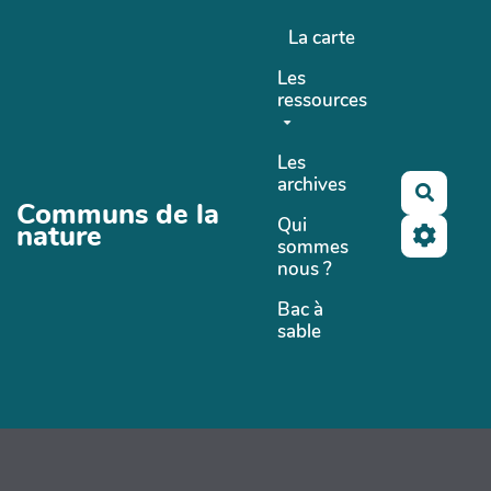
Aller au contenu principal
La carte
Les
ressources
Les
archives
Recher
Communs de la
Qui
nature
sommes
nous ?
Bac à
sable