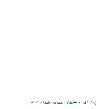
(>^_^)> Galope sous
YesWiki
<(^_^<)