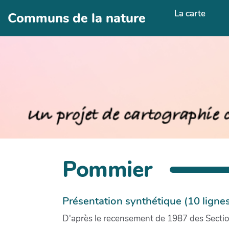
Aller au contenu principal
La carte
Communs de la nature
Pommier
Présentation synthétique (10 ligne
D'après le recensement de 1987 des Section