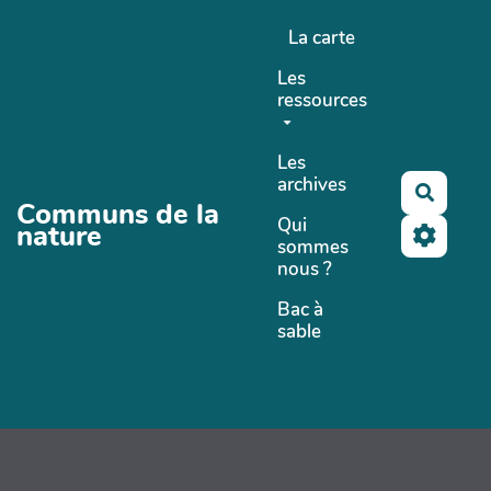
Aller au contenu principal
La carte
Les
ressources
Les
archives
Recher
Communs de la
Qui
nature
sommes
nous ?
Bac à
sable