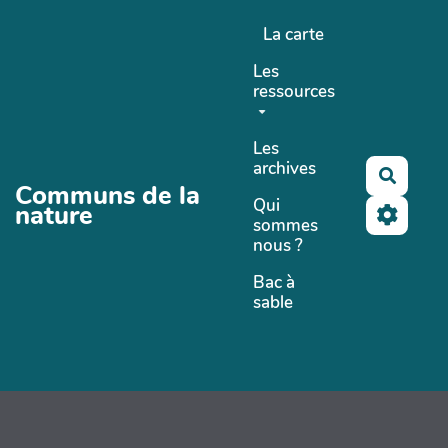
Aller au contenu principal
La carte
Les
ressources
Les
archives
Recher
Communs de la
Qui
nature
sommes
nous ?
Bac à
sable