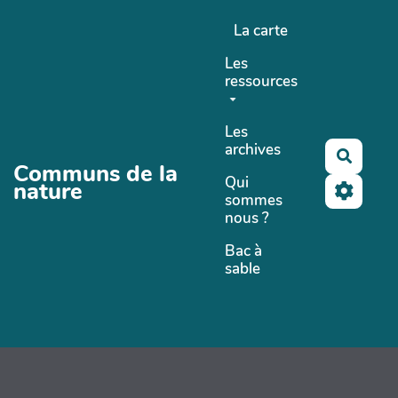
Aller au contenu principal
La carte
Les
ressources
Les
archives
Recher
Communs de la
Qui
nature
sommes
nous ?
Bac à
sable