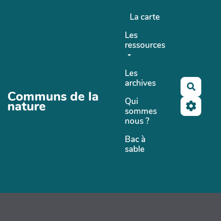
Aller au contenu principal
La carte
Les
ressources
Les
archives
Recher
Communs de la
Qui
nature
sommes
nous ?
Bac à
sable