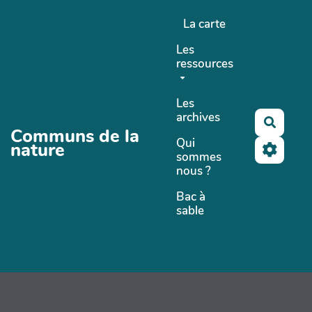
Aller au contenu principal
La carte
Les
ressources
Les
archives
Recher
Communs de la
Qui
nature
sommes
nous ?
Bac à
sable