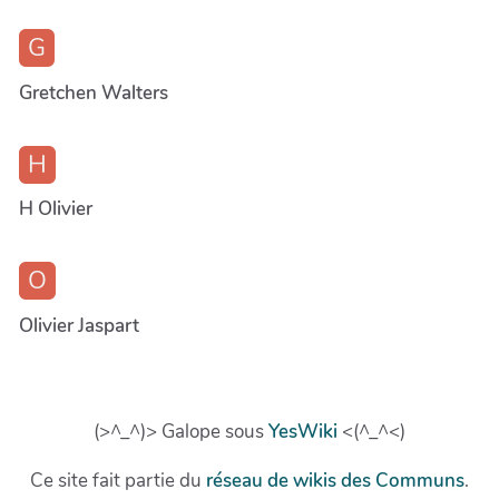
G
Gretchen Walters
H
H Olivier
O
Olivier Jaspart
(>^_^)> Galope sous
YesWiki
<(^_^<)
Ce site fait partie du
réseau de wikis des Communs
.