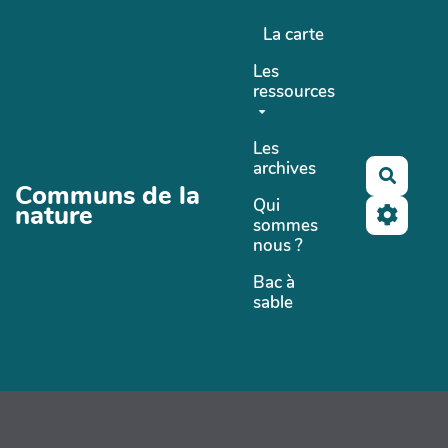
Aller au contenu principal
La carte
Les
ressources
Les
archives
Recher
Communs de la
Qui
nature
sommes
nous ?
Bac à
sable