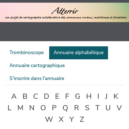
Trombinoscope
Annuaire alphabétique
Annuaire cartographique
S'inscrire dans l'annuaire
A
B
C
D
E
F
G
H
I
J
K
L
M
N
O
P
Q
R
S
T
U
V
W
X
Y
Z