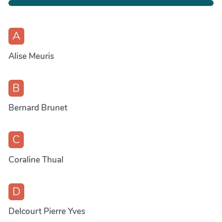
A
Alise Meuris
B
Bernard Brunet
C
Coraline Thual
D
Delcourt Pierre Yves