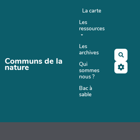
Aller au contenu principal
La carte
Les
ressources
Les
archives
Recher
Communs de la
Qui
nature
sommes
nous ?
Bac à
sable