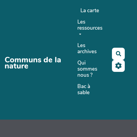
Aller au contenu principal
La carte
Les
ressources
Les
archives
Recher
Communs de la
Qui
nature
sommes
nous ?
Bac à
sable